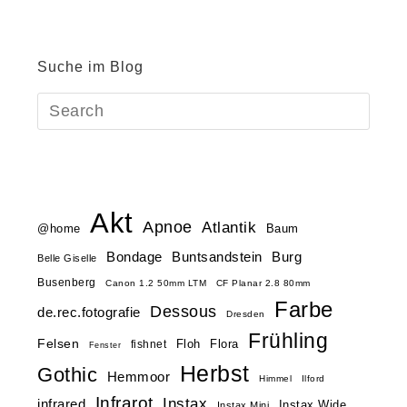
Suche im Blog
Akt
Apnoe
Atlantik
@home
Baum
Buntsandstein
Bondage
Burg
Belle Giselle
Busenberg
Canon 1.2 50mm LTM
CF Planar 2.8 80mm
Farbe
Dessous
de.rec.fotografie
Dresden
Frühling
Felsen
Floh
Flora
fishnet
Fenster
Herbst
Gothic
Hemmoor
Himmel
Ilford
Infrarot
Instax
infrared
Instax Wide
Instax Mini