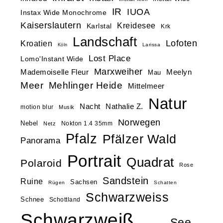
IR
IUOA
Instax Wide Monochrome
Kaiserslautern
Kreidesee
Karlstal
Krk
Landschaft
Lofoten
Kroatien
Larissa
Köln
Lost Place
Lomo'Instant Wide
Marxweiher
Mademoiselle Fleur
Meelyn
Mau
Meer
Mehlinger Heide
Mittelmeer
Natur
Nacht
Nathalie Z.
motion blur
Musik
Norwegen
Nebel
Nokton 1.4 35mm
Netz
Pfalz
Pfälzer Wald
Panorama
Portrait
Quadrat
Polaroid
Rose
Sandstein
Ruine
Sachsen
Rügen
Schatten
Schwarzweiss
Schnee
Schottland
Schwarzweiß
See