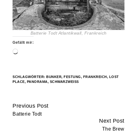
Batterie Todt Atlantikwall, Frankreich
Gefällt mir:
Wird
geladen …
SCHLAGWÖRTER:
BUNKER
,
FESTUNG
,
FRANKREICH
,
LOST
PLACE
,
PANORAMA
,
SCHWARZWEISS
Previous Post
Continue
Batterie Todt
Reading
Next Post
The Brew