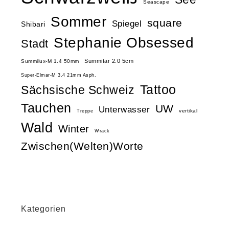
Seascape
Sommer
square
Spiegel
Shibari
Stephanie Obsessed
Stadt
Summitar 2.0 5cm
Summilux-M 1.4 50mm
Super-Elmar-M 3.4 21mm Asph.
Tattoo
Sächsische Schweiz
Tauchen
UW
Unterwasser
vertikal
Treppe
Wald
Winter
Wrack
Zwischen(Welten)Worte
Kategorien