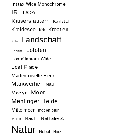
Instax Wide Monochrome
IR
IUOA
Kaiserslautern
Karlstal
Kreidesee
Kroatien
Krk
Landschaft
Köln
Lofoten
Larissa
Lomo'Instant Wide
Lost Place
Mademoiselle Fleur
Marxweiher
Mau
Meer
Meelyn
Mehlinger Heide
Mittelmeer
motion blur
Nacht
Nathalie Z.
Musik
Natur
Nebel
Netz