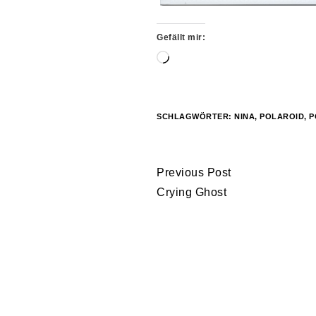
Gefällt mir:
Wird
geladen …
SCHLAGWÖRTER:
NINA
,
POLAROID
,
P
Continue
Previous Post
Reading
Crying Ghost