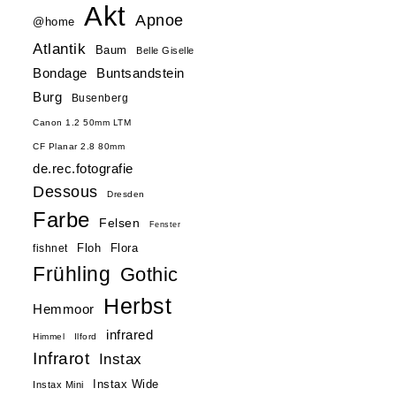
Akt
Apnoe
@home
Atlantik
Baum
Belle Giselle
Buntsandstein
Bondage
Burg
Busenberg
Canon 1.2 50mm LTM
CF Planar 2.8 80mm
de.rec.fotografie
Dessous
Dresden
Farbe
Felsen
Fenster
Floh
Flora
fishnet
Frühling
Gothic
Herbst
Hemmoor
infrared
Himmel
Ilford
Infrarot
Instax
Instax Wide
Instax Mini