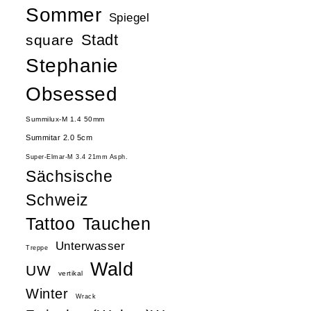
Sommer
Spiegel
Stadt
square
Stephanie
Obsessed
Summilux-M 1.4 50mm
Summitar 2.0 5cm
Super-Elmar-M 3.4 21mm Asph.
Sächsische
Schweiz
Tattoo
Tauchen
Unterwasser
Treppe
Wald
UW
vertikal
Winter
Wrack