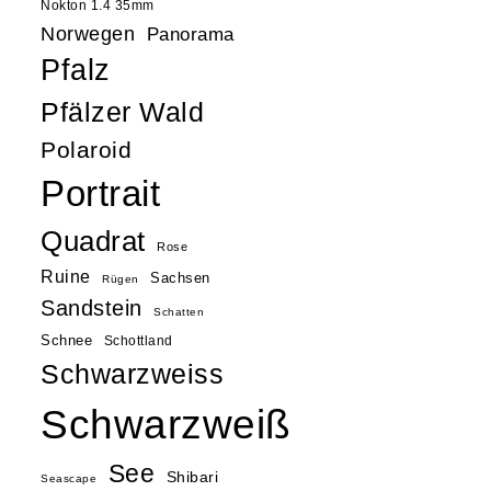
Nokton 1.4 35mm
Norwegen
Panorama
Pfalz
Pfälzer Wald
Polaroid
Portrait
Quadrat
Rose
Ruine
Sachsen
Rügen
Sandstein
Schatten
Schnee
Schottland
Schwarzweiss
Schwarzweiß
See
Shibari
Seascape