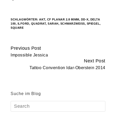
geladen …
SCHLAGWÖRTER:
AKT
,
CF PLANAR 2.8 80MM
,
DD-X
,
DELTA
100
,
ILFORD
,
QUADRAT
,
SARAH
,
SCHWARZWEISS
,
SPIEGEL
,
SQUARE
Previous Post
Continue
Impossible Jessica
Reading
Next Post
Tattoo Convention Idar-Oberstein 2014
Suche im Blog