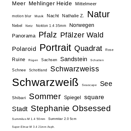
Meer
Mehlinger Heide
Mittelmeer
Natur
Nacht
Nathalie Z.
motion blur
Musik
Norwegen
Nebel
Nokton 1.4 35mm
Netz
Pfalz
Pfälzer Wald
Panorama
Portrait
Quadrat
Polaroid
Rose
Sandstein
Ruine
Sachsen
Rügen
Schatten
Schwarzweiss
Schnee
Schottland
Schwarzweiß
See
Seascape
Sommer
square
Spiegel
Shibari
Stephanie Obsessed
Stadt
Summitar 2.0 5cm
Summilux-M 1.4 50mm
Super-Elmar-M 3.4 21mm Asph.