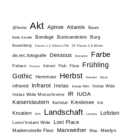
Akt
Apnoe
Atlantik
@home
Baum
Buntsandstein
Bondage
Burg
Belle Giselle
Busenberg
Canon 1.2 50mm LTM
CF Planar 2.8 80mm
Farbe
Dessous
de.rec.fotografie
Dresden
Frühling
Felsen
Floh
Flora
fishnet
Fenster
Herbst
Gothic
Hemmoor
Himmel
Ilford
Infrarot
Instax
infrared
Instax Wide
Instax Mini
IR
IUOA
Instax Wide Monochrome
Kaiserslautern
Kreidesee
Karlstal
Krk
Landschaft
Lofoten
Kroatien
Larissa
Köln
Lost Place
Lomo'Instant Wide
Marxweiher
Mademoiselle Fleur
Meelyn
Mau