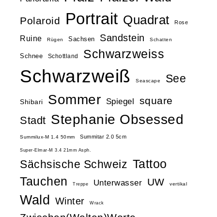
Portrait
Quadrat
Polaroid
Rose
Sandstein
Ruine
Sachsen
Rügen
Schatten
Schwarzweiss
Schnee
Schottland
Schwarzweiß
See
Seascape
Sommer
square
Spiegel
Shibari
Stephanie Obsessed
Stadt
Summitar 2.0 5cm
Summilux-M 1.4 50mm
Super-Elmar-M 3.4 21mm Asph.
Tattoo
Sächsische Schweiz
Tauchen
UW
Unterwasser
vertikal
Treppe
Wald
Winter
Wrack