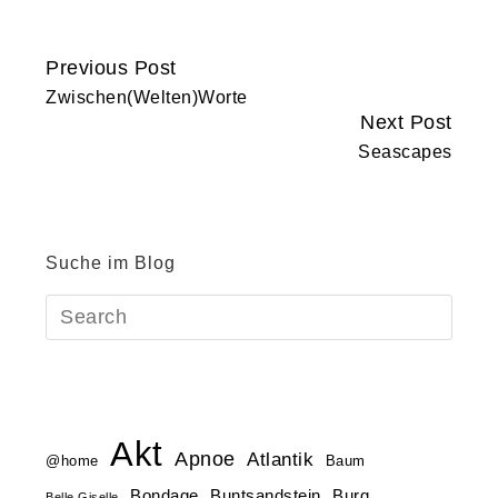
Previous Post
Continue
Zwischen(Welten)Worte
Reading
Next Post
Seascapes
Suche im Blog
Akt
Apnoe
Atlantik
@home
Baum
Buntsandstein
Bondage
Burg
Belle Giselle