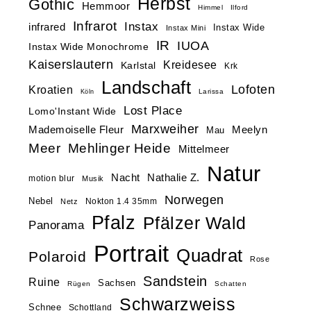
Herbst
Gothic
Hemmoor
Himmel
Ilford
Infrarot
Instax
infrared
Instax Wide
Instax Mini
IR
IUOA
Instax Wide Monochrome
Kaiserslautern
Kreidesee
Karlstal
Krk
Landschaft
Lofoten
Kroatien
Larissa
Köln
Lost Place
Lomo'Instant Wide
Marxweiher
Mademoiselle Fleur
Meelyn
Mau
Meer
Mehlinger Heide
Mittelmeer
Natur
Nacht
Nathalie Z.
motion blur
Musik
Norwegen
Nebel
Nokton 1.4 35mm
Netz
Pfalz
Pfälzer Wald
Panorama
Portrait
Quadrat
Polaroid
Rose
Sandstein
Ruine
Sachsen
Rügen
Schatten
Schwarzweiss
Schnee
Schottland