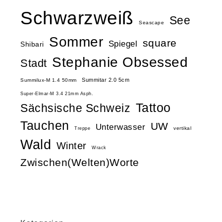
Schwarzweiß
See
Seascape
Sommer
square
Spiegel
Shibari
Stephanie Obsessed
Stadt
Summitar 2.0 5cm
Summilux-M 1.4 50mm
Super-Elmar-M 3.4 21mm Asph.
Tattoo
Sächsische Schweiz
Tauchen
UW
Unterwasser
vertikal
Treppe
Wald
Winter
Wrack
Zwischen(Welten)Worte