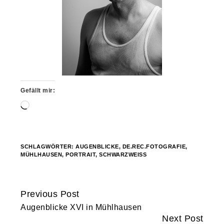
Gefällt mir:
Wird
geladen …
SCHLAGWÖRTER:
AUGENBLICKE
,
DE.REC.FOTOGRAFIE
,
MÜHLHAUSEN
,
PORTRAIT
,
SCHWARZWEISS
Previous Post
Continue
Augenblicke XVI in Mühlhausen
Reading
Next Post