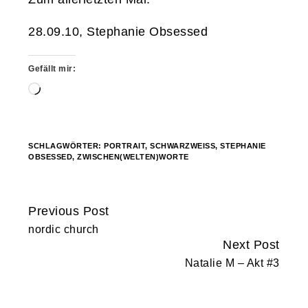
28.09.10,
Stephanie Obsessed
Gefällt mir:
Wird
geladen …
SCHLAGWÖRTER:
PORTRAIT
,
SCHWARZWEISS
,
STEPHANIE
OBSESSED
,
ZWISCHEN(WELTEN)WORTE
Previous Post
Continue
nordic church
Reading
Next Post
Natalie M – Akt #3