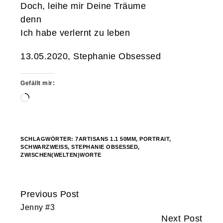
Doch, leihe mir Deine Träume
denn
Ich habe verlernt zu leben
13.05.2020,
Stephanie Obsessed
Gefällt mir:
Wird
geladen …
SCHLAGWÖRTER:
7ARTISANS 1.1 50MM
,
PORTRAIT
,
SCHWARZWEISS
,
STEPHANIE OBSESSED
,
ZWISCHEN(WELTEN)WORTE
Previous Post
Continue
Jenny #3
Reading
Next Post