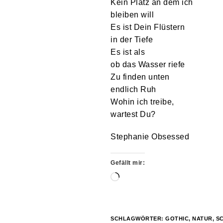
Kein Platz an dem ich
bleiben will
Es ist Dein Flüstern
in der Tiefe
Es ist als
ob das Wasser riefe
Zu finden unten
endlich Ruh
Wohin ich treibe,
wartest Du?
Stephanie Obsessed
Gefällt mir:
Wird
geladen …
SCHLAGWÖRTER:
GOTHIC
,
NATUR
,
S